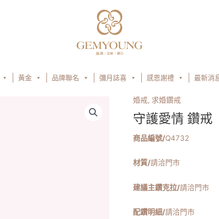
黃金
品牌聯名
彌月誌喜
感恩謝禮
最新消
婚戒
,
求婚鑽戒
守護愛情 鑽戒
商品編號/
Q4732
材質/
請洽門市
建議主鑽克拉/
請洽門市
配鑽明細/
請洽門市