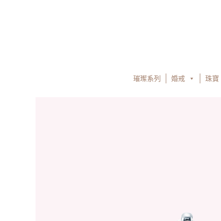
跳
至
主
要
內
容
璀璨系列
婚戒
珠寶