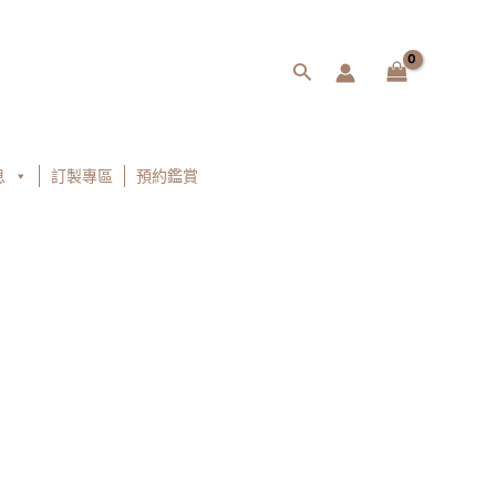
搜
尋
息
訂製專區
預約鑑賞