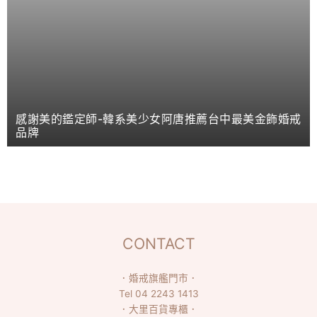
感謝美的鑑定師-韓系美少女阿唐推薦台中最美金飾婚戒
品牌
CONTACT
．
婚戒旗艦門市
．
Tel
04 2243 1413
．
大里百貨專櫃
．