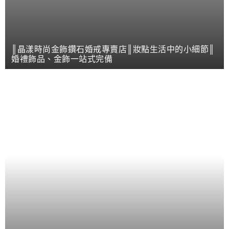
║晶漾時尚金飾鑽石婚戒專賣店║妝點生活中的小細節║
婚禮飾品、金飾一站式完備