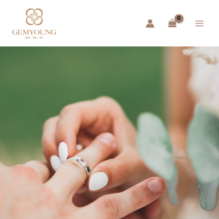
跳
Main
至
Menu
主
要
內
容