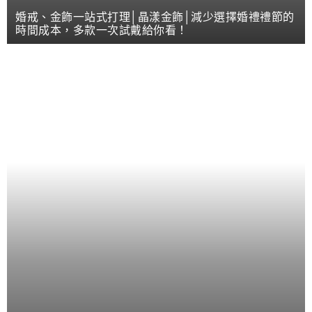
婚戒、金飾一站式打理│晶漾金飾│減少選擇婚禮禮節的
時間成本，多款一次試戴給你看！