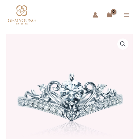
跳
Main
至
Menu
主
要
內
容