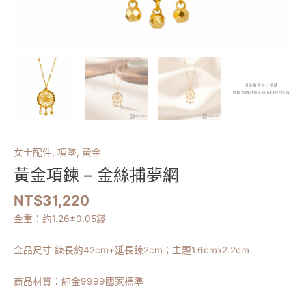
女士配件
,
項墜
,
黃金
黃金項鍊 – 金絲捕夢網
NT$
31,220
金重：約
1.26
±0.05錢
金品尺寸:
鍊長約42cm+延長鍊2cm；主題1.6cmx2.2cm
商品材質：純金9999國家標準