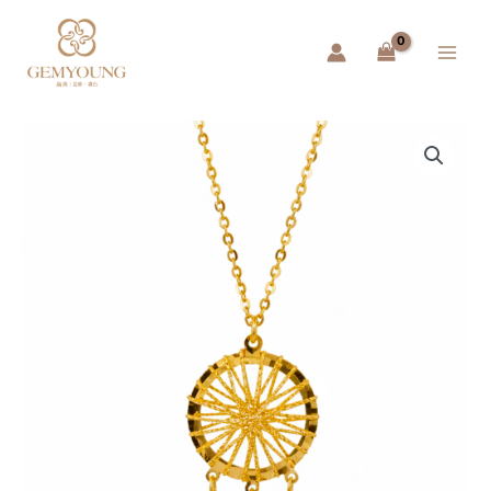
跳
Main
至
Menu
主
要
內
容
黃
金
項
鍊
–
金
絲
捕
夢
網
數
量