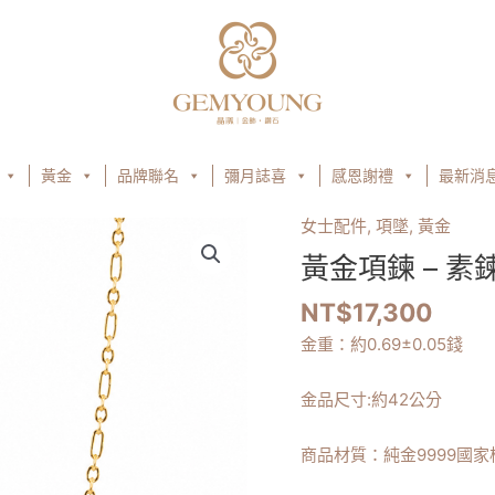
黃金
品牌聯名
彌月誌喜
感恩謝禮
最新消
女士配件
,
項墜
,
黃金
黃
金
黃金項鍊 – 素
項
NT$
17,300
鍊
–
金重：約
0.69
±0.05錢
素
鍊
金品尺寸:
約42公分
造
型
商品材質：純金9999國家
鍊
數