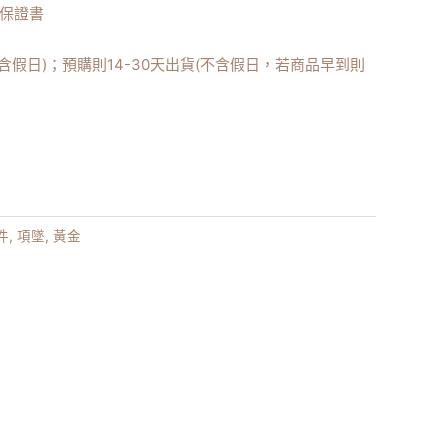
/保證書
不含假日)；預購則14-30天出貨(不含假日，若商品早到則
件
,
項墜
,
黃金