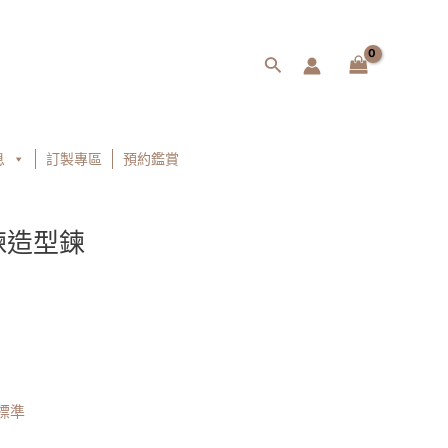
搜
尋
息
訂製專區
預約鑑賞
鍊造型鍊
標準