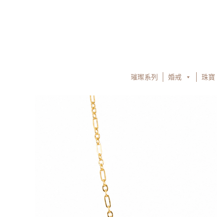
跳
至
主
要
內
容
璀璨系列
婚戒
珠寶