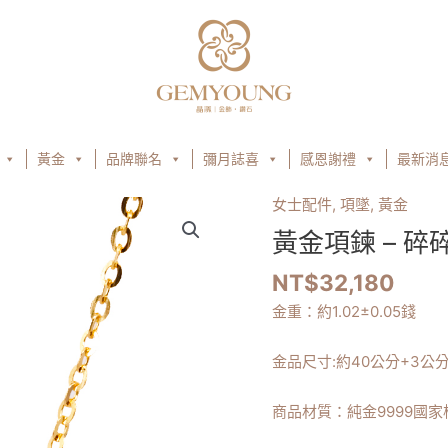
黃金
品牌聯名
彌月誌喜
感恩謝禮
最新消
女士配件
,
項墜
,
黃金
黃
金
黃金項鍊 – 碎
項
NT$
32,180
鍊
–
金重：約
1.02
±0.05錢
碎
碎
金品尺寸:
約40公分+3公
冰
小
商品材質：純金9999國家
圈
數