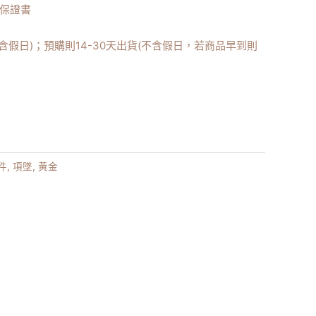
/保證書
不含假日)；預購則14-30天出貨(不含假日，若商品早到則
件
,
項墜
,
黃金