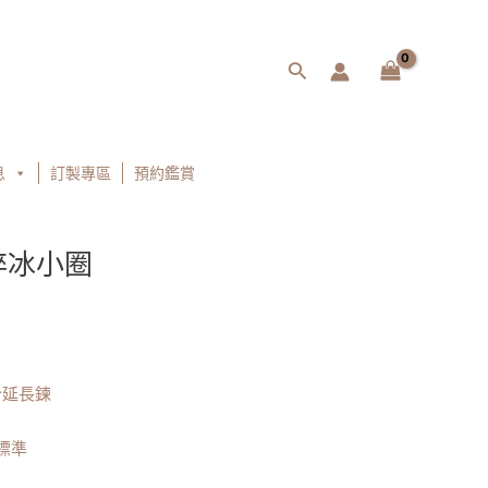
搜
尋
息
訂製專區
預約鑑賞
碎冰小圈
分延長鍊
標準