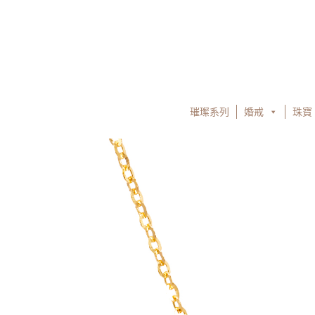
跳
至
主
要
內
容
璀璨系列
婚戒
珠寶