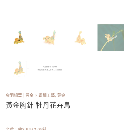
金羽鈿華 | 黃金 × 螺鈿工藝
,
黃金
黃金胸針 牡丹花卉鳥
金重：約
3.64
±0.05錢