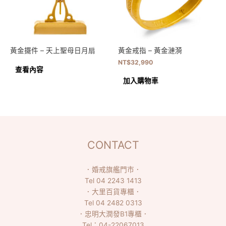
黃金擺件 – 天上聖母日月扇
黃金戒指 – 黃金漣漪
NT$
32,990
查看內容
加入購物車
CONTACT
．
婚戒旗艦門市
．
Tel
04 2243 1413
．
大里百貨專櫃
．
Tel
04 2482 0313
．
忠明大潤發B1專櫃
．
Tel：
04-22067013