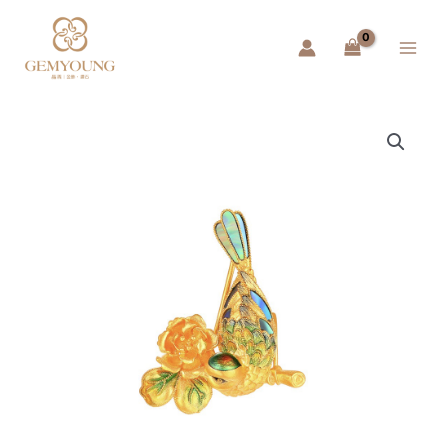
跳
Main
至
Menu
主
要
內
容