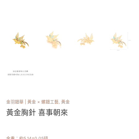
金羽鈿華 | 黃金 × 螺鈿工藝
,
黃金
黃金胸針 喜事朝來
金重：約
5.14
±0.05錢