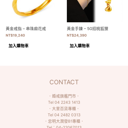
黃金戒指 – 串珠麻花戒
黃金手鍊 – 5G招桃狐狸
NT$
19,240
NT$
24,390
加入購物車
加入購物車
CONTACT
．
婚戒旗艦門市
．
Tel
04 2243 1413
．
大里百貨專櫃
．
Tel
04 2482 0313
．
忠明大潤發B1專櫃
．
Tel：
04-22067013