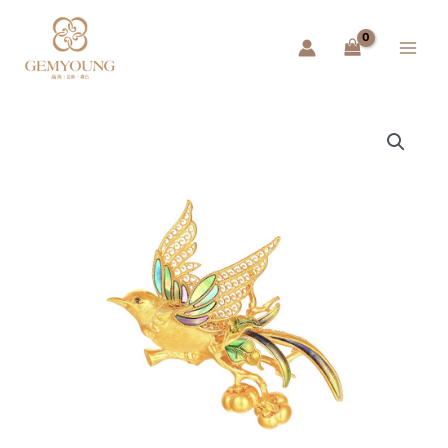
跳
Main
至
Menu
主
要
內
容