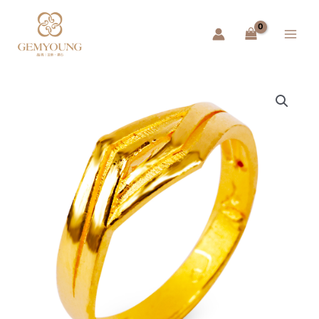
跳
Main
至
Menu
主
要
內
容
黃
金
戒
指
–
獅
心
勇
士
數
量