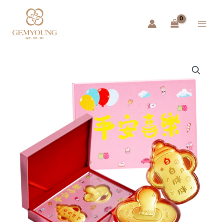
跳
Main
至
Menu
主
要
內
容
黃
金
擺
件
–
平
安
喜
樂
數
量