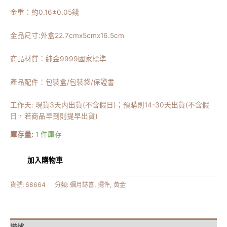
金重：約
0.16
±0.05錢
金品尺寸:
外盒22.7cmx5cmx16.5cm
商品材質：純金9999國家標準
產品配件：包裝盒/包裝袋/保證書
工作天: 現貨3天内出貨(不含假日)；預購則14-30天出貨(不含假
日，若商品早到則提早出貨)
庫存量:
1 件庫存
加入購物車
貨號:
68664
分類:
彌月誌喜
,
擺件
,
黃金