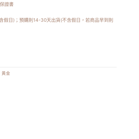
/保證書
不含假日)；預購則14-30天出貨(不含假日，若商品早到則
,
黃金