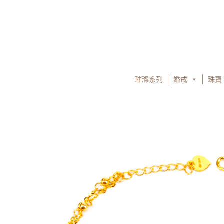
跳
至
主
要
內
容
璀璨系列
婚戒
珠寶