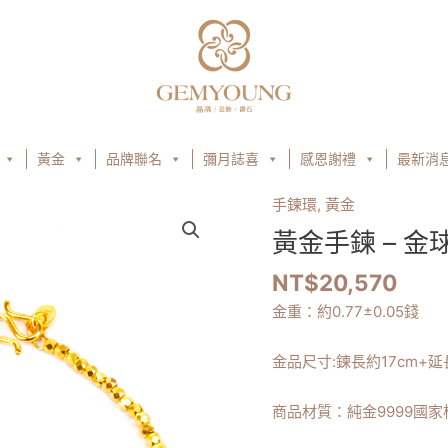
黃金
品牌聯名
彌月誌喜
感恩謝禮
最新消
手鍊環
,
黃金
黃
金
黃金手鍊 – 金
手
NT$
20,570
鍊
–
金重：約
0.77
±0.05錢
金
球
金品尺寸:
鍊長約17cm+延
數
量
商品材質：純金9999國家