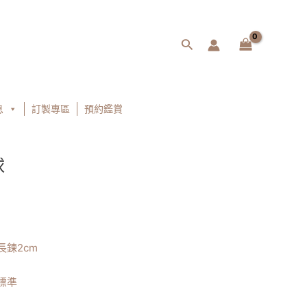
搜
尋
息
訂製專區
預約鑑賞
球
長鍊2cm
標準