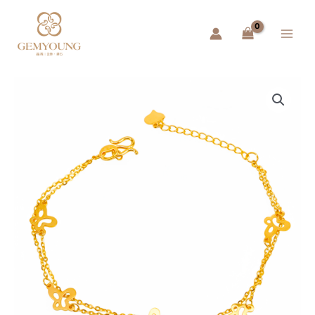
跳
Main
至
Menu
主
要
內
容
黃
金
手
鍊
–
蝴
蝶
數
量