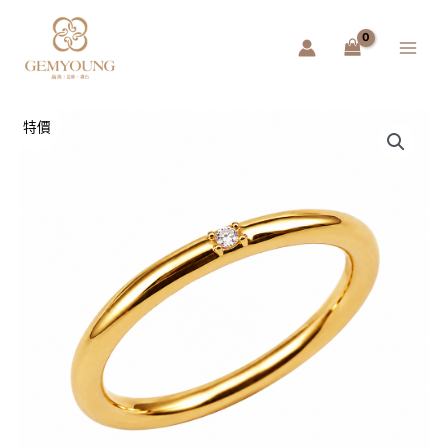
跳
Main
至
Menu
主
要
內
容
黃
特價
金
戒
指
圓
管
戒
（輕
量
化
6D）
數
量