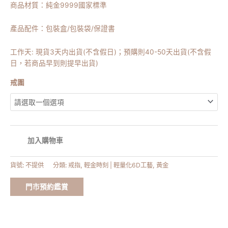
商品材質：純金9999國家標準
產品配件：包裝盒/包裝袋/保證書
工作天: 現貨3天内出貨(不含假日)；預購則40-50天出貨(不含假
日，若商品早到則提早出貨)
戒圍
加入購物車
貨號:
不提供
分類:
戒指
,
輕金時刻 | 輕量化6D工藝
,
黃金
門市預約鑑賞