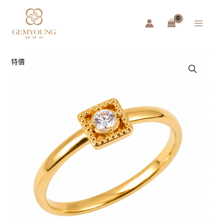
跳
Main
至
Menu
主
要
內
容
黃
特價
金
戒
指
初
願
（輕
量
化
6D）
數
量