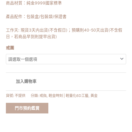
商品材質：純金9999國家標準
產品配件：包裝盒/包裝袋/保證書
工作天: 現貨3天内出貨(不含假日)；預購則40-50天出貨(不含假
日，若商品早到則提早出貨)
戒圍
加入購物車
貨號:
不提供
分類:
戒指
,
輕金時刻 | 輕量化6D工藝
,
黃金
門市預約鑑賞