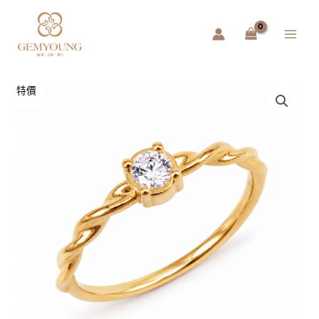
跳
Main
至
Menu
主
要
內
容
黃
特價
金
戒
指
光
嶼
（輕
量
化
6D）
數
量