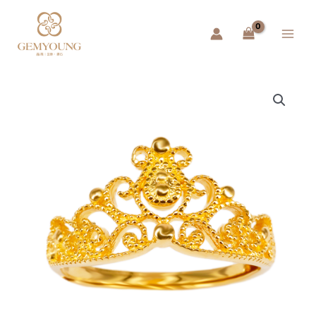
跳
Main
至
Menu
主
要
內
容
黃
金
女
戒
–
女
皇
的
寶
座
數
量