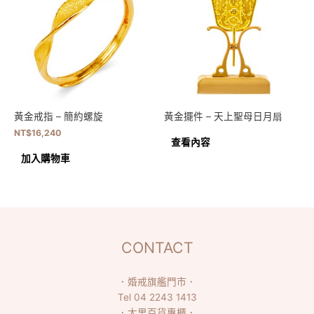
黃金戒指 – 簡約螺旋
黃金擺件 – 天上聖母日月扇
NT$
16,240
查看內容
加入購物車
CONTACT
．
婚戒旗艦門市
．
Tel
04 2243 1413
．
大里百貨專櫃
．