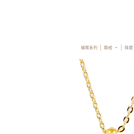
跳
至
主
要
內
容
璀璨系列
婚戒
珠寶