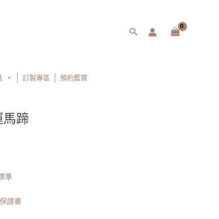
搜
尋
息
訂製專區
預約鑑賞
運馬蹄
標準
/保證書