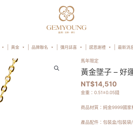
黃金
品牌聯名
彌月誌喜
感恩謝禮
最新消
馬年限定
黃金墜子 – 好
NT$
14,510
金重：
0.51
±0.05錢
商品材質：純金9999國家
產品配件：包裝盒/包裝袋