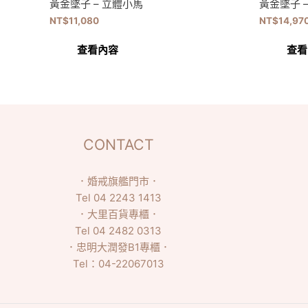
黃金墜子 – 立體小馬
黃金墜子 
NT$
11,080
NT$
14,97
查看內容
查看
CONTACT
．
婚戒旗艦門市
．
Tel
04 2243 1413
．
大里百貨專櫃
．
Tel
04 2482 0313
．
忠明大潤發B1專櫃
．
Tel：
04-22067013