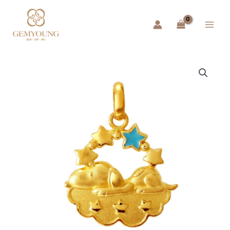
跳
Main
至
Menu
主
要
內
容
黃
金
史
努
比
SNOPPY
墜
子
–
閃
耀
星
空
數
量