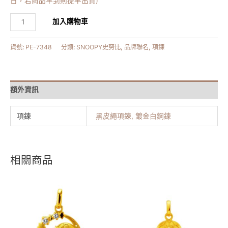
日，若商品早到則提早出貨)
加入購物車
貨號:
PE-7348
分類:
SNOOPY史努比
,
品牌聯名
,
項鍊
額外資訊
項鍊
黑皮繩項鍊, 鍍金白鋼鍊
相關商品