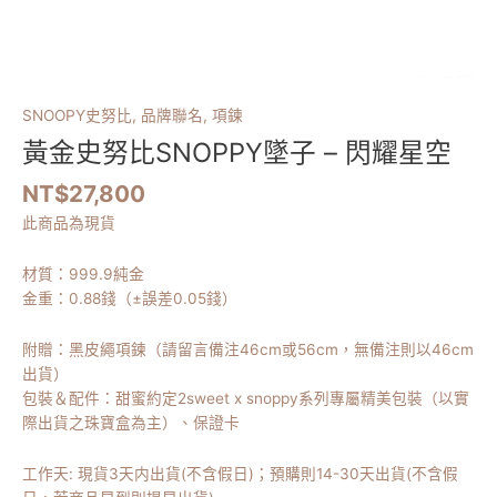
SNOOPY史努比
,
品牌聯名
,
項鍊
黃金史努比SNOPPY墜子 – 閃耀星空
NT$
27,800
此商品為現貨
材質：999.9純金
金重：0.88錢（±誤差0.05錢）
附贈：黑皮繩項鍊（請留言備注46cm或56cm，無備注則以46cm
出貨）
包裝＆配件：甜蜜約定2sweet x snoppy系列專屬精美包裝（以實
際出貨之珠寶盒為主）、保證卡
工作天: 現貨3天内出貨(不含假日)；預購則14-30天出貨(不含假