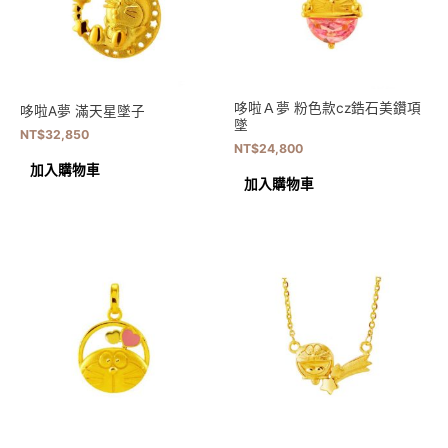
哆啦Ａ夢 粉色款cz鋯石美鑽項
哆啦A夢 滿天星墜子
墜
NT$
32,850
NT$
24,800
加入購物車
加入購物車