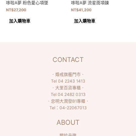
哆啦A夢 粉色愛心項墜
哆啦A夢 流星雨項鍊
NT$
27,200
NT$
41,200
加入購物車
加入購物車
CONTACT
．
婚戒旗艦門市
．
Tel
04 2243 1413
．
大里百貨專櫃
．
Tel
04 2482 0313
．
忠明大潤發B1專櫃
．
Tel：
04-22067013
ABOUT
關於品牌