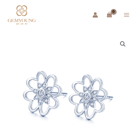
跳
Main
至
Menu
主
要
內
容