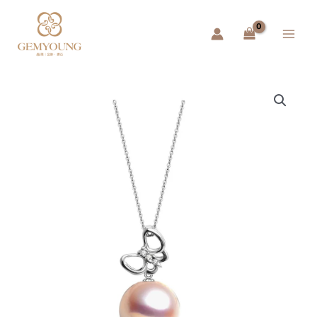
跳
Main
至
Menu
主
要
內
容