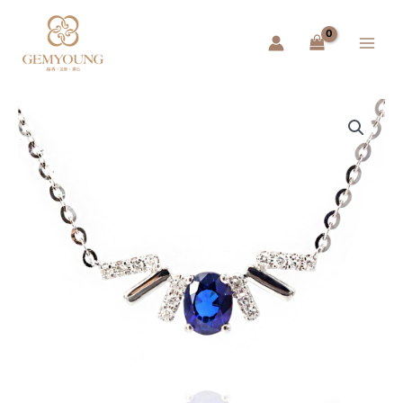
跳
Main
至
Menu
主
要
內
容