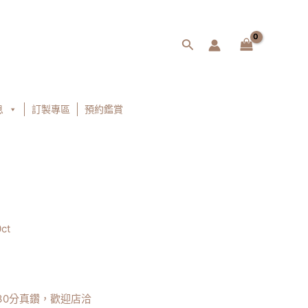
搜
尋
息
訂製專區
預約鑑賞
ct
 30分真鑽，歡迎店洽