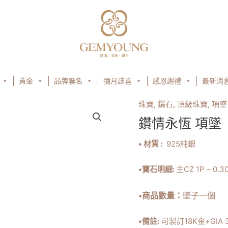
黃金
品牌聯名
彌月誌喜
感恩謝禮
最新消
珠寶
,
鑽石
,
頂級珠寶
,
項墜
鑽情永恆 項墜
• 材質 :
925純銀
•寶石明細:
主CZ 1P – 0.30
•商品
數量：
墜子一個
•備註:
可製訂18K金+GIA