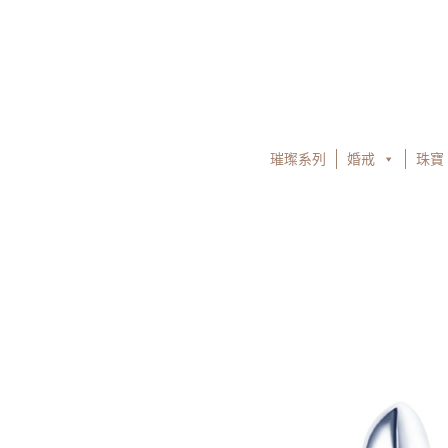
跳
至
主
要
內
容
璀璨系列
婚戒
珠寶