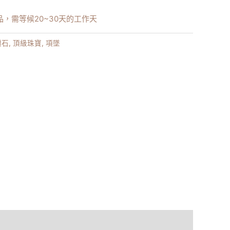
，需等候20~30天的工作天
鑽石
,
頂級珠寶
,
項墜