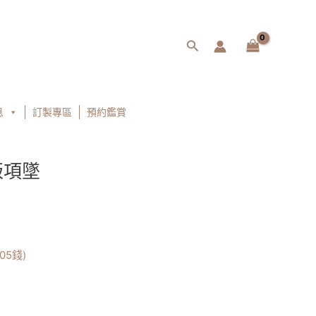
搜
尋
息
訂製專區
預約鑑賞
版項墜
05錢)