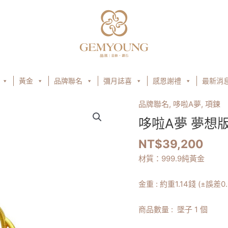
黃金
品牌聯名
彌月誌喜
感恩謝禮
最新消
品牌聯名
,
哆啦A夢
,
項鍊
哆
啦
哆啦A夢 夢想
A
NT$
39,200
夢
夢
材質：999.9純黃金
想
版
金重 : 約重1.14錢 (±誤差0.
項
墜
商品數量 : 墜子 1 個
數
量