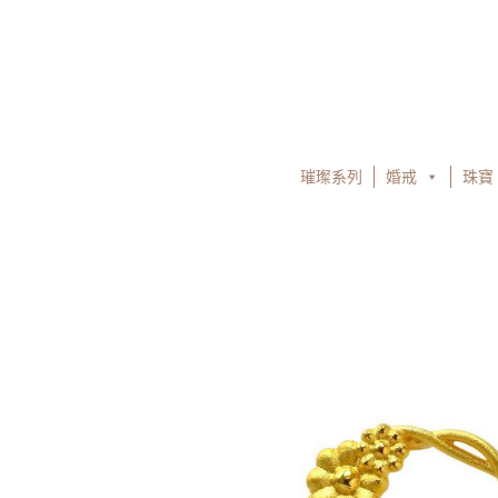
跳
至
主
要
內
容
璀璨系列
婚戒
珠寶