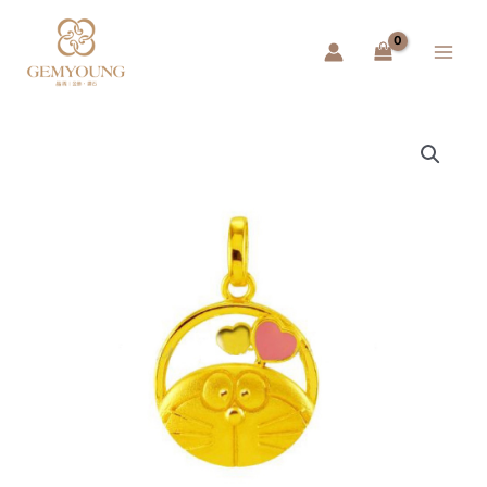
跳
Main
至
Menu
主
要
內
容
哆
啦
A
夢
粉
色
愛
心
項
墜
數
量