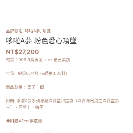
品牌聯名
,
哆啦A夢
,
項鍊
哆啦A夢 粉色愛心項墜
NT$
27,200
材質：999.9純黃金 + cz 鋯石美鑽
金重 : 約重0.74錢 (±誤差0.05錢)
商品數量 : 墜子 1 個
附贈: 哆啦A夢系列專屬珠寶盒和提袋（以實際出貨之珠寶盒為
主）、保證卡、鍊子
◆附贈43cm黑皮繩