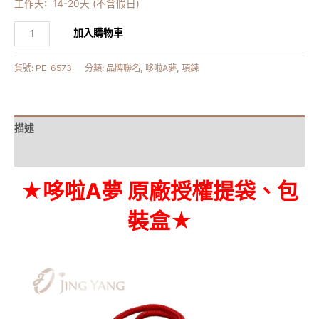
工作天: 14-20天 (不含假日)
加入購物車
貨號:
PE-6573
分類:
品牌聯名
,
哆啦A夢
,
項鍊
描述
額外資訊
★哆啦A夢 原廠授權提袋、包
裝盒★