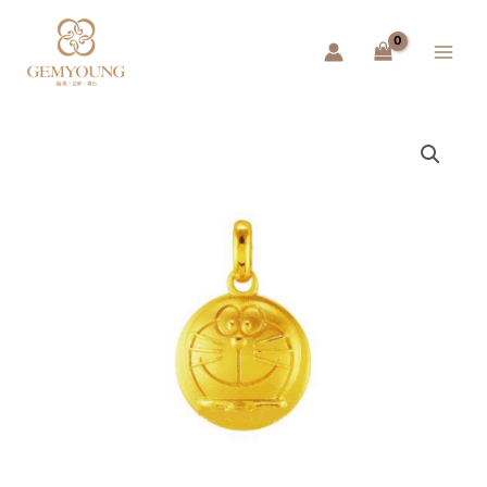
跳
Main
至
Menu
主
要
內
容
哆
啦
A
夢
幸
運
小
項
墜
數
量