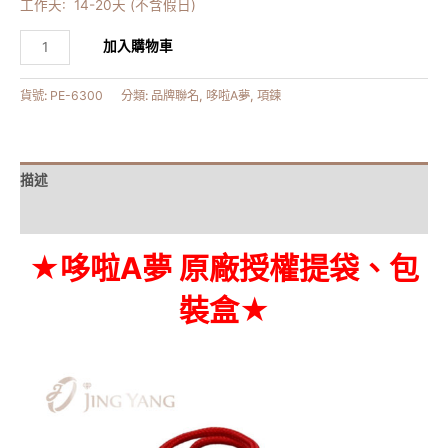
工作天: 14-20天 (不含假日)
加入購物車
貨號:
PE-6300
分類:
品牌聯名
,
哆啦A夢
,
項鍊
描述
額外資訊
★哆啦A夢 原廠授權提袋、包
裝盒★