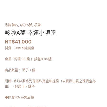
品牌聯名
,
哆啦A夢
,
項鍊
哆啦A夢 幸運小項墜
NT$
41,000
材質：999.9純黃金
金重 : 約重1.19錢 (±誤差0.05錢)
商品數量 : 墜子 1 個
附贈: 哆啦A夢系列專屬珠寶盒和提袋（以實際出貨之珠寶盒為
主）、保證卡、鍊子
◆附贈43cm黑皮繩