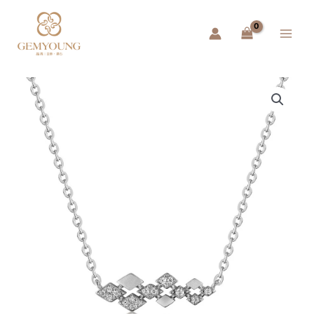
跳
Main
至
Menu
主
要
內
容