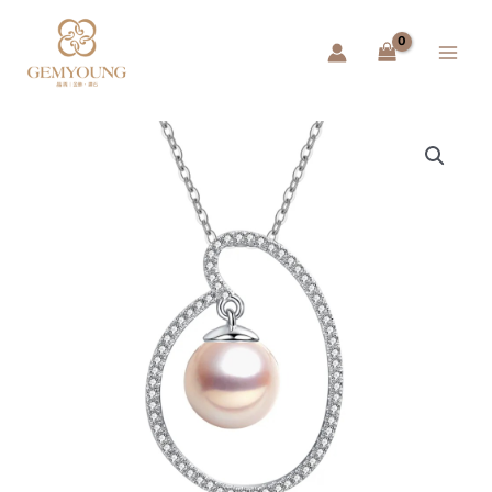
跳
Main
至
Menu
主
要
內
容