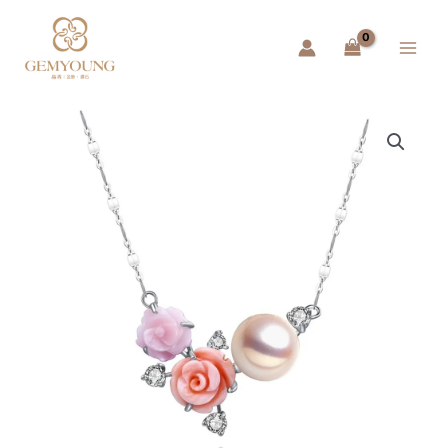
跳
Main
至
Menu
主
要
內
容