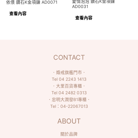
愛情泡泡 鑽石K金項鍊
依偎 鑽石K金項鍊 AD0071
AD0031
查看內容
查看內容
CONTACT
．
婚戒旗艦門市
．
Tel
04 2243 1413
．
大里百貨專櫃
．
Tel
04 2482 0313
．
忠明大潤發B1專櫃
．
Tel：
04-22067013
ABOUT
關於品牌