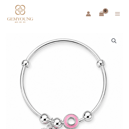
跳
Main
至
Menu
主
要
內
容
兒
童
純
銀
999
手
鐲
|
粉
色
幾
何
數
量