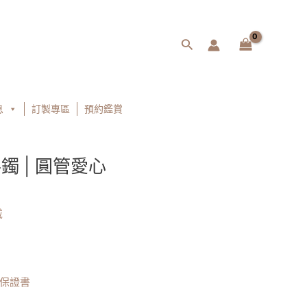
搜
尋
息
訂製專區
預約鑑賞
鐲 | 圓管愛心
戴
/保證書