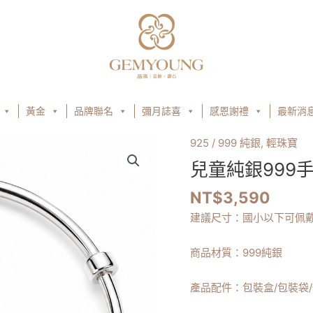
黃金
品牌聯名
彌月誌喜
感恩謝禮
最新消
925 / 999 純銀
,
輕珠寶
兒
童
兒童純銀999手
純
NT$
3,590
銀
999
建議尺寸：國小以下可佩
手
鐲
商品材質：999純銀
|
圓
產品配件：包裝盒/包裝袋
管
愛