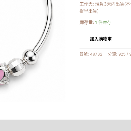
工作天: 現貨3天内出貨(
心
提早出貨)
數
量
庫存量:
1 件庫存
加入購物車
貨號:
49732
分類:
925 /