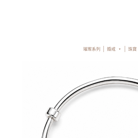
跳
至
主
要
內
容
璀璨系列
婚戒
珠寶