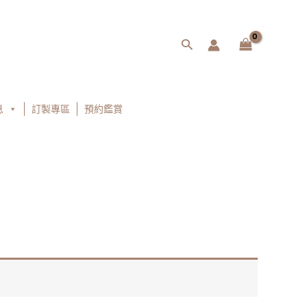
搜
尋
息
訂製專區
預約鑑賞