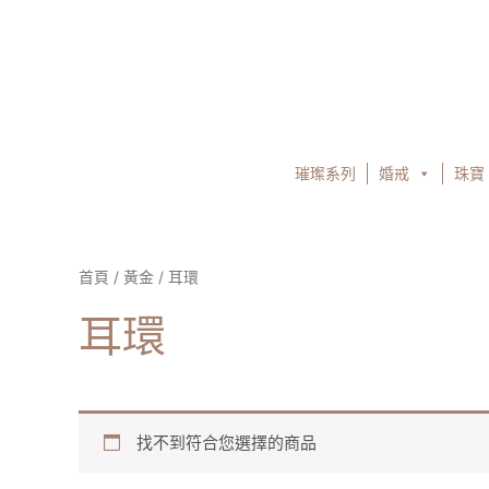
跳
至
主
要
內
容
璀璨系列
婚戒
珠寶
首頁
/
黃金
/ 耳環
耳環
找不到符合您選擇的商品