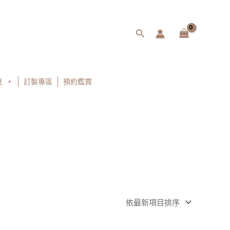
搜
尋
息
訂製專區
預約鑑賞