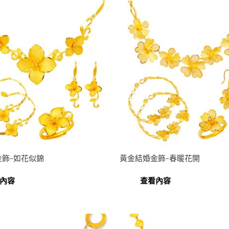
金飾-如花似錦
黃金結婚金飾-春暖花開
內容
查看內容