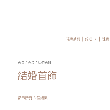
跳
至
主
要
內
容
璀璨系列
婚戒
珠寶
首頁
/
黃金
/ 結婚首飾
結婚首飾
顯示所有 8 個結果