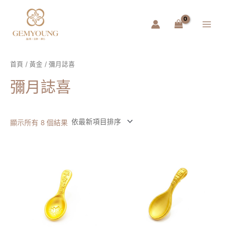
跳
Main
至
Menu
主
要
內
容
首頁
/
黃金
/ 彌月誌喜
彌月誌喜
顯示所有 8 個結果