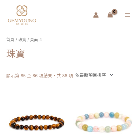
跳
Main
至
Menu
主
要
內
容
首頁
/
珠寶
/ 頁面 4
珠寶
顯示第 85 至 86 項結果，共 86 項