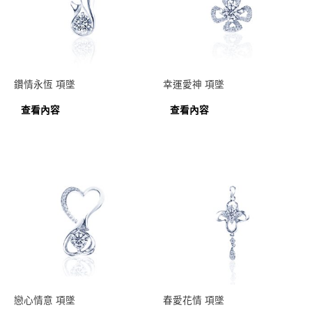
鑽情永恆 項墜
幸運愛神 項墜
查看內容
查看內容
戀心情意 項墜
春愛花情 項墜