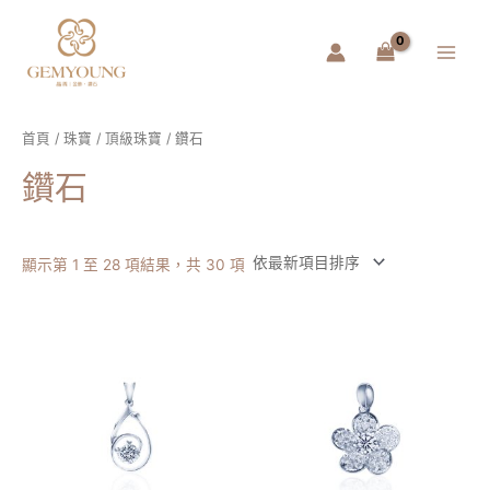
跳
Main
至
Menu
主
要
內
容
首頁
/
珠寶
/
頂級珠寶
/ 鑽石
鑽石
顯示第 1 至 28 項結果，共 30 項