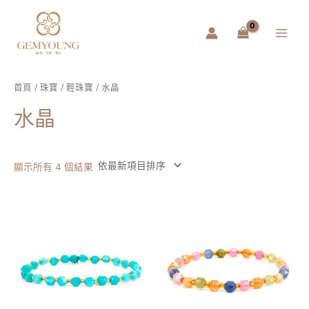
跳
Main
至
Menu
主
要
內
容
首頁
/
珠寶
/
輕珠寶
/ 水晶
水晶
顯示所有 4 個結果