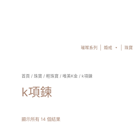
跳
至
主
要
內
容
璀璨系列
婚戒
珠寶
首頁
/
珠寶
/
輕珠寶
/
唯美K金
/ k項鍊
k項鍊
顯示所有 14 個結果