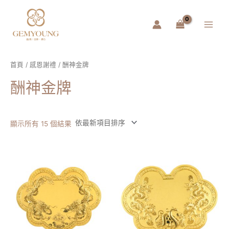
跳
Main
至
Menu
主
要
內
容
首頁
/
感恩謝禮
/ 酬神金牌
酬神金牌
顯示所有 15 個結果