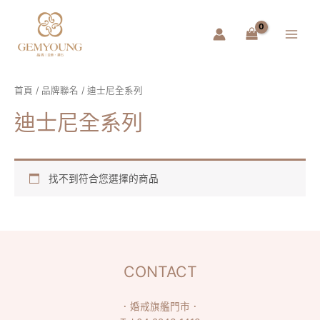
跳
Main
至
Menu
主
要
內
容
首頁
/
品牌聯名
/ 迪士尼全系列
迪士尼全系列
找不到符合您選擇的商品
CONTACT
．
婚戒旗艦門市
．