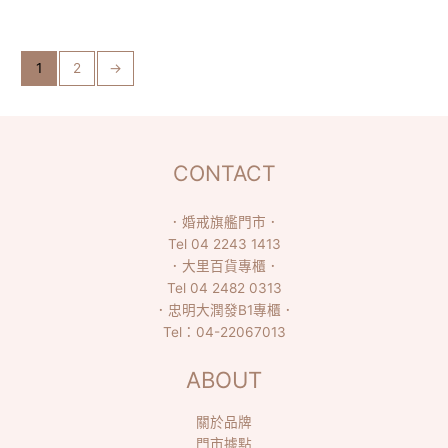
1
2
→
CONTACT
．
婚戒旗艦門市
．
Tel
04 2243 1413
．
大里百貨專櫃
．
Tel
04 2482 0313
．
忠明大潤發B1專櫃
．
Tel：
04-22067013
ABOUT
關於品牌
門市據點