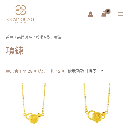
跳
Main
至
Menu
主
要
內
容
首頁
/
品牌聯名
/
哆啦A夢
/ 項鍊
項鍊
顯示第 1 至 28 項結果，共 42 項