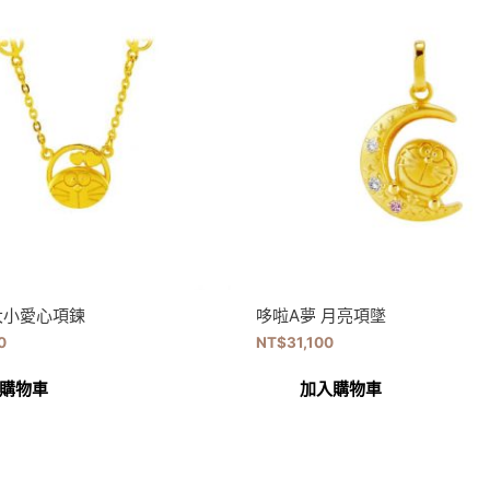
大小愛心項鍊
哆啦A夢 月亮項墜
0
NT$
31,100
購物車
加入購物車