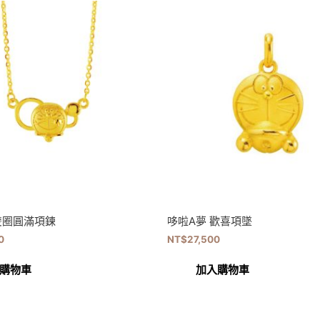
雙圈圓滿項鍊
哆啦A夢 歡喜項墜
0
NT$
27,500
購物車
加入購物車