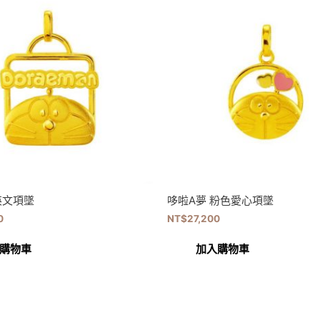
英文項墜
哆啦A夢 粉色愛心項墜
0
NT$
27,200
購物車
加入購物車