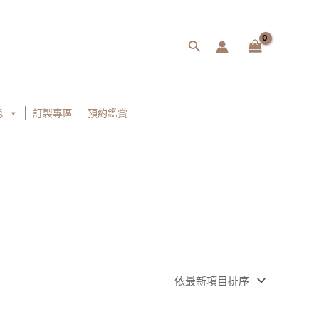
搜
尋
息
訂製專區
預約鑑賞