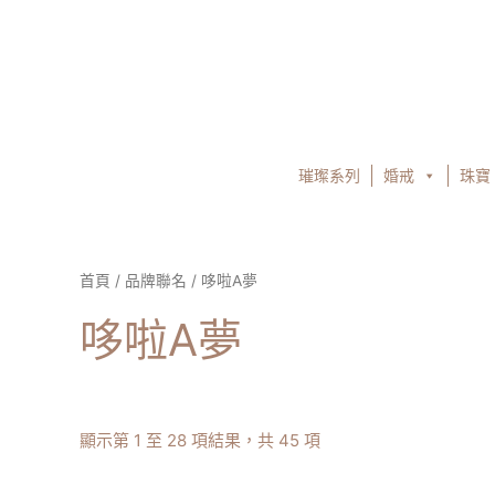
跳
至
主
要
內
容
璀璨系列
婚戒
珠寶
首頁
/
品牌聯名
/ 哆啦A夢
哆啦A夢
顯示第 1 至 28 項結果，共 45 項