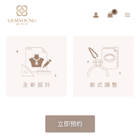
跳
Main
至
Menu
主
要
內
容
立即預約