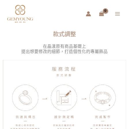
跳
Main
至
Menu
主
要
內
款式調整
容
在晶漾原有商品基礎上
提出想要修改的細節，打造個性化的專屬飾品