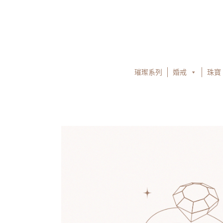
跳
至
主
要
內
容
璀璨系列
婚戒
珠寶